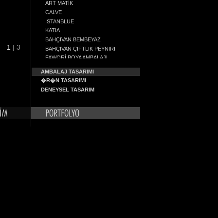
ART MATİK
CALVE
İSTANBLUE
KATIA
BAHÇIVAN BEMBEYAZ
1
| 3
BAHÇIVAN ÇİFTLİK PEYNİRİ
FAWORİ BOYA AMBALAJI
YENİ RAKI RASTGELE
AMBALAJ TASARIMI
BAHÇIVAN L.P.T
�R�N TASARIMI
TEKİRDAĞ NO10
DENEYSEL TASARIM
EFES PİLSEN FIÇI
EFES PİLSEN MALT
EFES PİLSEN UNFILTERED
EFES PİLSEN BAHARA ÖZEL
ASIN FARM
KOMİLİ ÖZEL ÜRETİM
BİNBOA
1
2
3
LEZZO
YENİ RAKI BEYKOZ
ALTINBAŞ RAKISI
HARE
OPET
BALKOVAN
KOMİLİ