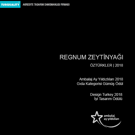
Content for class "sidebar_left" Goes Here