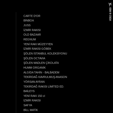
CARTE D'OR
BİNBOA
JUSS
İZMİR RAKISI
OLD BAZAAR
REGNUM
YENİ RAKI MÜZEYYEN
İZMİR RAKISI GÖBEK
ŞÖLEN İSTANBUL KOLEKSİYONU
ŞÖLEN OCTAVIA
ŞÖLEN MADLEN ÇİKOLATA
HUMM ORGANİK
ALGİDA TAHİN - BALBADEM
TEKİRDAĞ KAVRULMUŞ ANASON
YÖRSAN AYRAN
TEKİRDAĞ RAKISI LİMİTED ED.
BAİLEYS
YENİ RAKI 150 cl
İZMİR RAKISI
SAFYA
BİLL MATİK